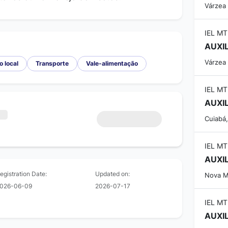
Várzea
IEL MT
AUXI
Várzea
o local
Transporte
Vale-alimentação
IEL MT
AUXI
Cuiabá
IEL MT
AUXI
egistration Date:
Updated on:
Nova M
026-06-09
2026-07-17
IEL MT
AUXI