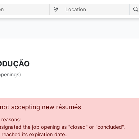
RODUÇÃO
openings)
s not accepting new résumés
 reasons:
ignated the job opening as "closed" or "concluded".
reached its expiration date..