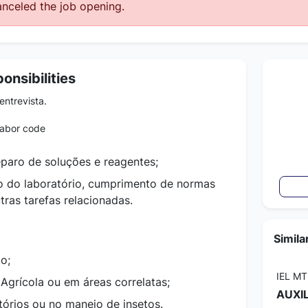
nceled the job opening.
onsibilities
ntrevista.
labor code
eparo de soluções e reagentes;
 do laboratório, cumprimento de normas
ras tarefas relacionadas.
Simila
o;
IEL MT
grícola ou em áreas correlatas;
AUXI
tórios ou no manejo de insetos.