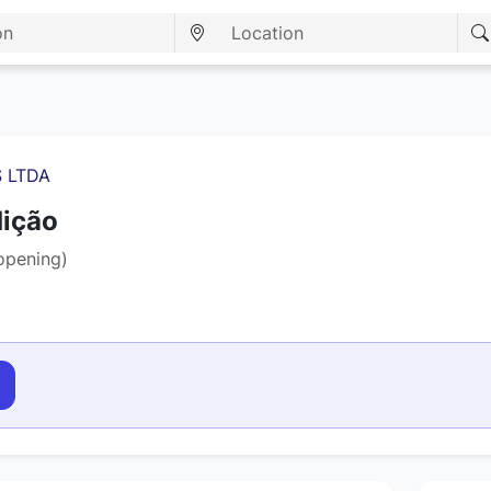
 LTDA
dição
opening)