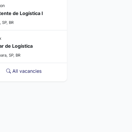
con
tente de Logística I
, SP, BR
x
ar de Logística
ara, SP, BR
All vacancies