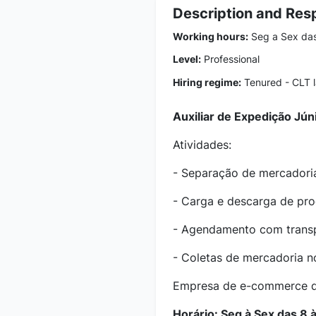
Description and Resp
Working hours:
Seg a Sex das
Level:
Professional
Hiring regime:
Tenured - CLT 
Auxiliar de Expedição Jún
Atividades:
- Separação de mercadori
- Carga e descarga de pr
- Agendamento com trans
- Coletas de mercadoria 
Empresa de e-commerce de
Horário: Seg à Sex das 8 