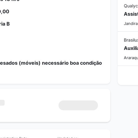
Qualy
0,00
Assis
ria B
Jandira
Brasilu
Auxili
B
Araraqu
pesados (móveis) necessário boa condição