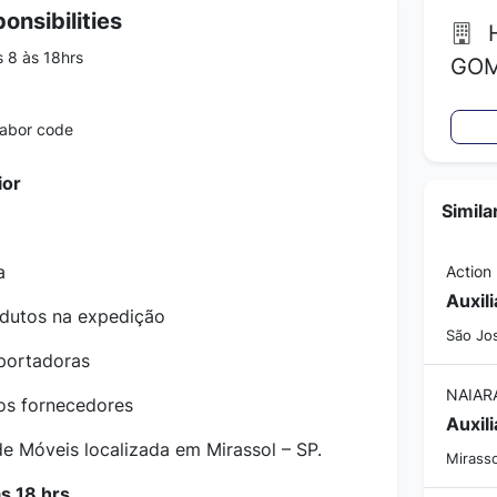
onsibilities
H
 8 às 18hrs
GOM
labor code
ior
Simila
a
Action
Auxil
odutos na expedição
São Jos
portadoras
nos
fornecedores
Auxil
 Móveis localizada em Mirassol – SP.
Mirasso
às 18 hrs