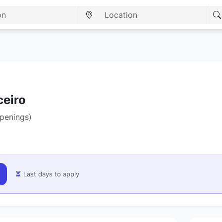
ceiro
openings)
Last days to apply