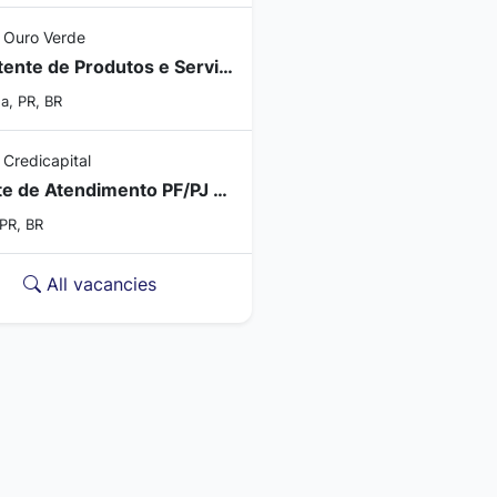
 Ouro Verde
Assistente de Produtos e Serviços - Seguros
a, PR, BR
 Credicapital
Agente de Atendimento PF/PJ - Agência Ibema/PR
 PR, BR
All vacancies