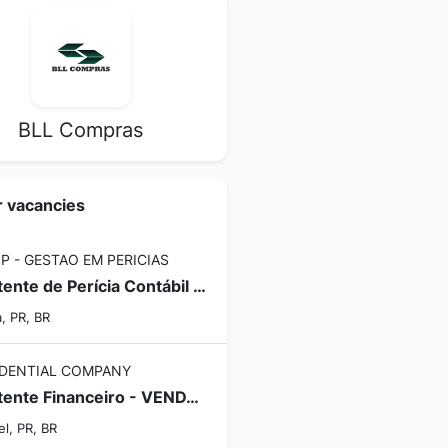
BLL Compras
r vacancies
P - GESTAO EM PERICIAS
Assistente de Perícia Contábil e Financeira
a, PR, BR
DENTIAL COMPANY
Assistente Financeiro - VENDA / PÓS-VENDA
l, PR, BR