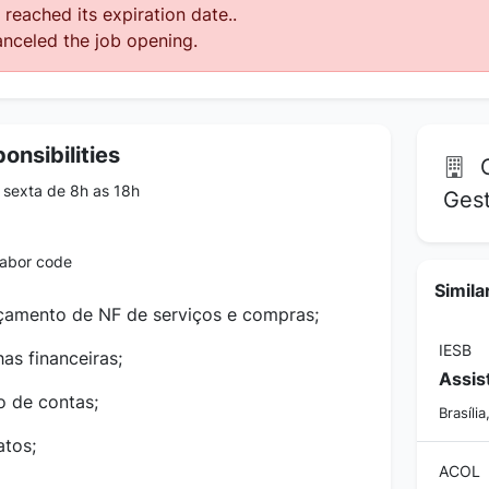
reached its expiration date..
nceled the job opening.
onsibilities
G
sexta de 8h as 18h
Ges
labor code
Simila
nçamento de NF de serviços e compras;
IESB
has financeiras;
o de contas;
Brasília
atos;
ACOL