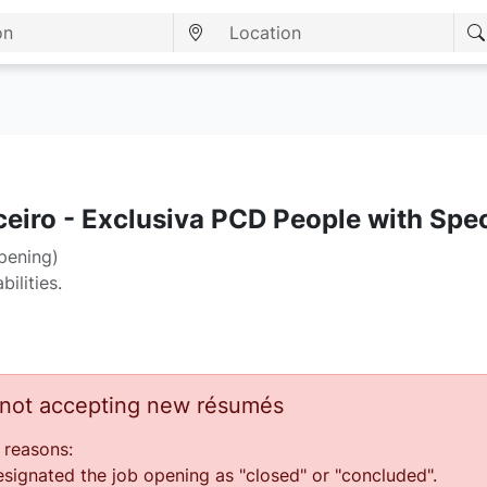
ceiro - Exclusiva PCD People with Spe
opening)
ilities.
s not accepting new résumés
 reasons:
ignated the job opening as "closed" or "concluded".