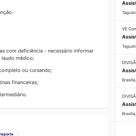
unção.
Taguati
VE Con
Assis
Taguati
as com deficiência - necessário informar
r laudo médico;
 completo ou cursando;
Brasília
inas financeiras;
termediário.
Brasília
ansporte