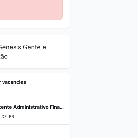
enesis Gente e
tão
r vacancies
Assistente Administrativo Financeiro
, DF, BR