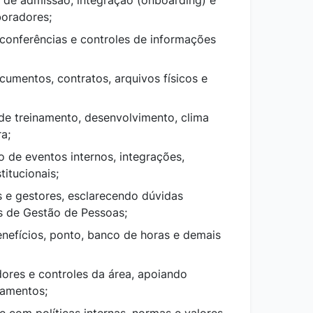
s de admissão, integração (onboarding) e
boradores;
 conferências e controles de informações
cumentos, contratos, arquivos físicos e
de treinamento, desenvolvimento, clima
ra;
o de eventos internos, integrações,
itucionais;
 e gestores, esclarecendo dúvidas
as de Gestão de Pessoas;
enefícios, ponto, banco de horas e demais
dores e controles da área, apoiando
hamentos;