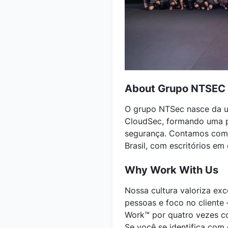
About Grupo NTSEC
O grupo NTSec nasce da un
CloudSec, formando uma p
segurança. Contamos com 
Brasil, com escritórios em
Why Work With Us
Nossa cultura valoriza exc
pessoas e foco no cliente 
Work™ por quatro vezes co
Se você se identifica com