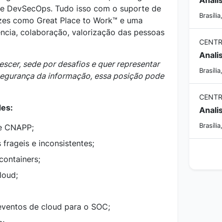
C e DevSecOps. Tudo isso com o suporte de
Brasília
zes como Great Place to Work™ e uma
ência, colaboração, valorização das pessoas
CENTR
scer, sede por desafios e quer representar
Brasília
egurança da informação, essa posição pode
CENTR
des:
Brasília
de CNAPP;
 frageis e inconsistentes;
containers;
loud;
eventos de cloud para o SOC;