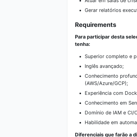
Atuar em salas de cris
Gerar relatórios execu
Requirements
Para participar desta sel
tenha:
Superior completo e 
Inglês avançado;
Conhecimento profun
(AWS/Azure/GCP);
Experiência com Dock
Conhecimento em Sen
Domínio de IAM e CI/
Habilidade em automaç
Diferenciais que farão a d