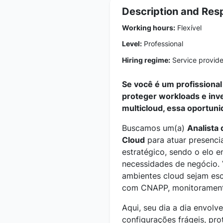
Description and Resp
Working hours:
Flexível
Level:
Professional
Hiring regime:
Service provider
Se você é um profissional
proteger workloads e inv
multicloud, essa oportunid
Buscamos um(a)
Analista
Cloud
para atuar presenc
estratégico, sendo o elo e
necessidades de negócio. 
ambientes cloud sejam esc
com CNAPP, monitoramento
Aqui, seu dia a dia envolv
configurações frágeis, pro