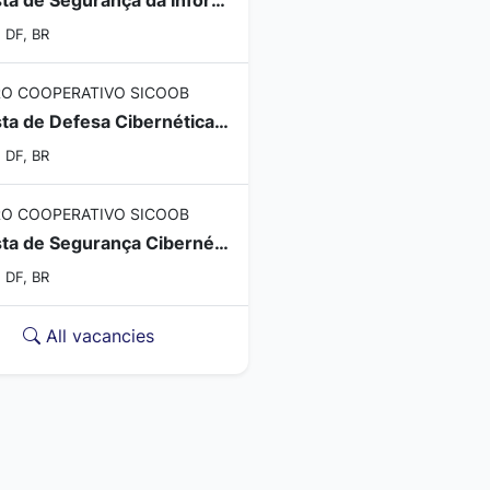
, DF, BR
O COOPERATIVO SICOOB
Analista de Defesa Cibernética Sênior - (Segurança de Redes | Fortinet | Microsegmentação)
, DF, BR
O COOPERATIVO SICOOB
Analista de Segurança Cibernética SOC - Sênior (Noturno 12x36)
, DF, BR
All vacancies