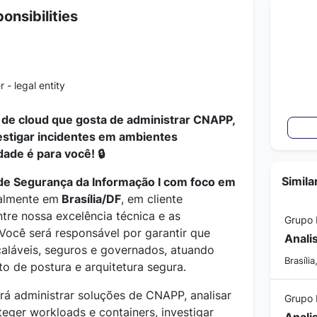
onsibilities
 - legal entity
 de cloud que gosta de administrar CNAPP,
estigar incidentes em ambientes
ade é para você! 🔒
Simila
 de Segurança da Informação I com foco em
ialmente em
Brasília/DF
, em cliente
ntre nossa excelência técnica e as
Grupo
Você será responsável por garantir que
aláveis, seguros e governados, atuando
Brasília
 de postura e arquitetura segura.
erá administrar soluções de CNAPP, analisar
Grupo
teger workloads e containers, investigar