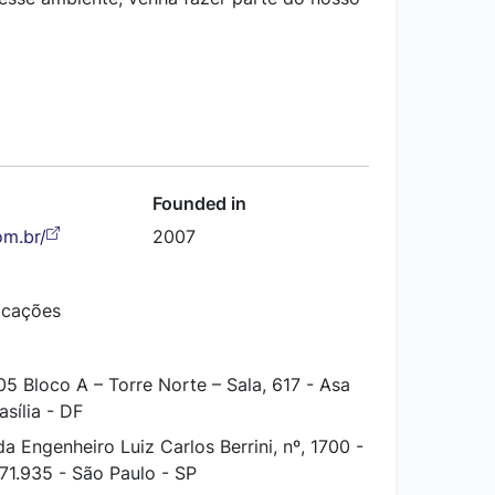
Founded in
om.br/
2007
nicações
 Bloco A – Torre Norte – Sala, 617 - Asa
sília - DF
a Engenheiro Luiz Carlos Berrini, nº, 1700 -
1.935 - São Paulo - SP