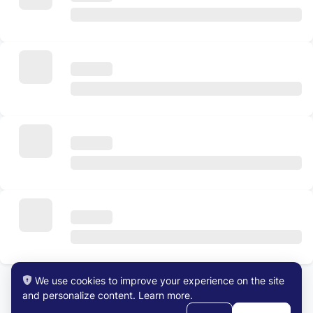
We use cookies to improve your experience on the site
and personalize content.
Learn more
.
View All Jobs