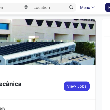
Menu
mecânica
View Jobs
ery