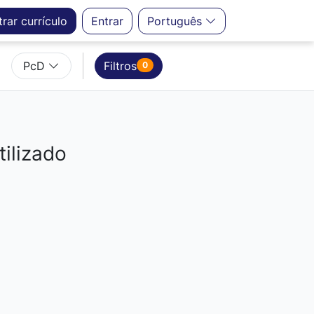
trar
currículo
Entrar
Português
PcD
Filtros
0
ilizado