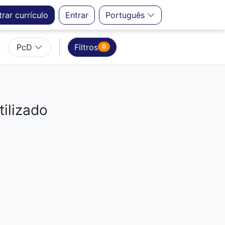
trar
currículo
Entrar
Português
PcD
Filtros
0
ilizado