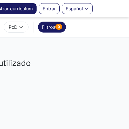
strar
currículum
Entrar
Español
PcD
Filtros
0
utilizado