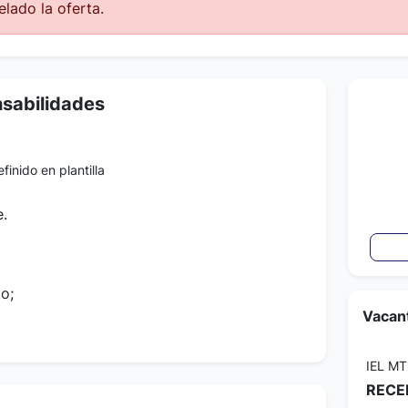
lado la oferta.
nsabilidades
finido en plantilla
e.
o;
Vacant
IEL MT
RECE