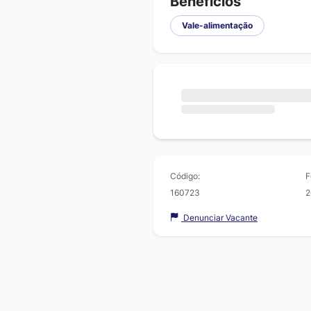
Beneficios
Vale-alimentação
Código:
F
160723
2
Denunciar Vacante