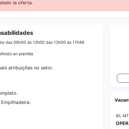
lado la oferta.
nsabilidades
ira das 08h00 ás 12h00 das 13h00 ás 17h48
finido en plantilla
is atribuições no setor.
ompleto.
Vacant
 Empilhadeira.
IEL MT
OPER