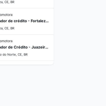
za, CE, BR
romotora
Operador de crédito - Fortaleza/CE
za, CE, BR
romotora
Operador de Crédito - Juazeiro do Norte/CE
o do Norte, CE, BR