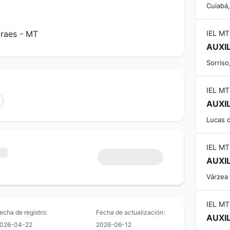
Cuiabá
araes - MT
IEL MT
AUXI
Sorriso
IEL MT
AUXI
Lucas 
IEL MT
AUXI
Várzea
IEL MT
echa de registro:
Fecha de actualización:
AUXI
026-04-22
2026-06-12