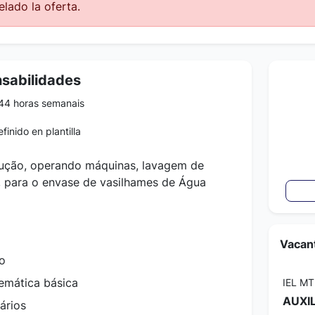
lado la oferta.
nsabilidades
44 horas semanais
finido en plantilla
dução, operando máquinas, lavagem de
, para o envase de vasilhames de Água
Vacant
o
mática básica
IEL MT
AUXI
rários