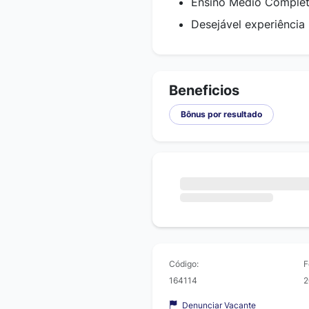
Ensino Médio Comple
Desejável experiência
Beneficios
Bônus por resultado
Código:
F
164114
2
Denunciar Vacante