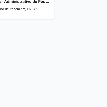
Auxiliar Administrativo de Pós Vendas - Cachoeiro de Itapemirim/ES
ro de Itapemirim, ES, BR