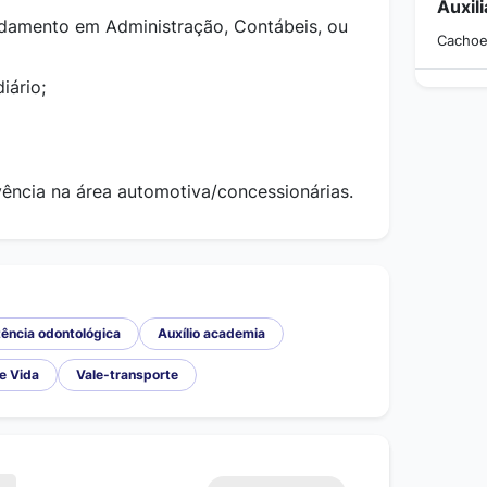
ndamento em Administração, Contábeis, ou
Cachoei
iário;
vência na área automotiva/concessionárias.
ência odontológica
Auxílio academia
e Vida
Vale-transporte