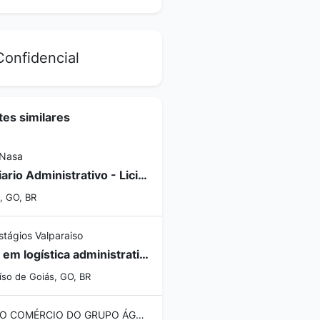
onfidencial
es similares
 Nasa
Estagiario Administrativo - Licitações
, GO, BR
stágios Valparaiso
Apoio em logística administrativa - Jovem aprendiz - Jovem aprendiz
íso de Goiás, GO, BR
DIVISÃO COMÉRCIO DO GRUPO ÁGUIA BRANCA