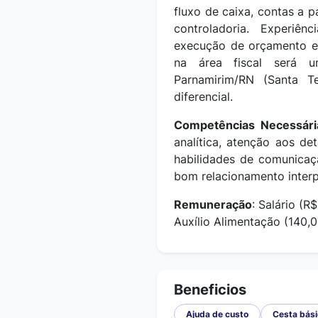
fluxo de caixa, contas a 
controladoria. E
xperiênc
execução de orçamento e 
na área fiscal será u
Parnamirim/RN (Santa T
diferencial.
Competências Necessár
analítica, atenção aos de
habilidades de comunicaç
bom relacionamento interp
Remuneração
: Salário (R
Auxílio Alimentação (140,0
Beneficios
Ajuda de custo
Cesta bás