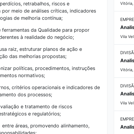
perdícios, retrabalhos, riscos e
Vitória
por meio de análises críticas, indicadores
gias de melhoria contínua;
EMPRE
 e ferramentas da Qualidade para propor
derentes à realidade do negócio;
Vila Ve
usa raiz, estruturar planos de ação e
ão das melhorias propostas;
onizar políticas, procedimentos, instruções
Vitória
umentos normativos;
ernos, critérios operacionais e indicadores de
amento dos processos;
Vila Ve
 avaliação e tratamento de riscos
estratégicos e regulatórios;
EMPRE
a) entre áreas, promovendo alinhamento,
Anali
sponsabilidades;