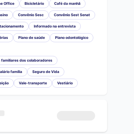
e Office
Bicicletário
Café da manhã
nsino
Convênio Sesc
Convênio Sest Senat
tacionamento
Informado na entrevista
érias
Plano de saúde
Plano odontológico
familiares dos colaboradores
alário família
Seguro de Vida
eição
Vale-transporte
Vestiário