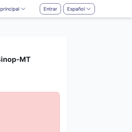
principal
Entrar
Español
 Sinop-MT