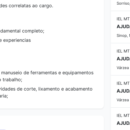
Sorriso
ades correlatas ao cargo.
IEL MT
AJUD
ndamental completo;
Sinop,
e experiencias
IEL MT
AJUD
Várzea
manuseio de ferramentas e equipamentos
 trabalho;
IEL MT
vidades de corte, lixamento e acabamento
AJUD
ria;
Várzea
IEL MT