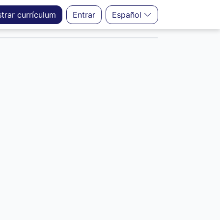
strar
currículum
Entrar
Español